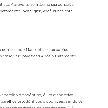
ntista. Aproveite ao máximo sua consulta.
 tratamento Invisalign®, você nunca está
o sorriso lindo Mantenha o seu sorriso
orriso veio para ficar! Após o tratamento
uanto Custa
aparelho ortodôntico, é um dispositivo
 aparelhos ortodônticos disponíveis, sendo os
das recomendações do ortodontista. […]