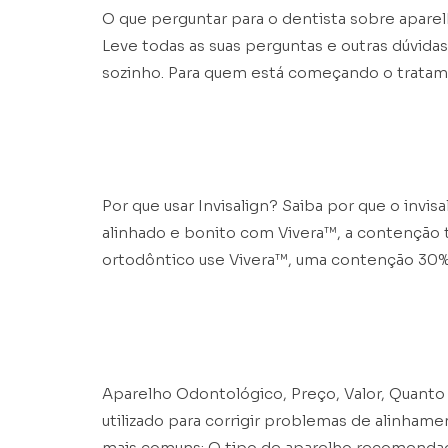
O que perguntar para o dentista sobre aparelh
Leve todas as suas perguntas e outras dúvida
sozinho. Para quem está começando o tratamen
Por que usar Invi
Por que usar Invisalign? Saiba por que o invi
alinhado e bonito com Vivera™, a contenção t
ortodôntico use Vivera™, uma contenção 30% 
Aparelho Odontol
Aparelho Odontológico, Preço, Valor, Quant
utilizado para corrigir problemas de alinham
mais comuns: O tipo de aparelho recomendad