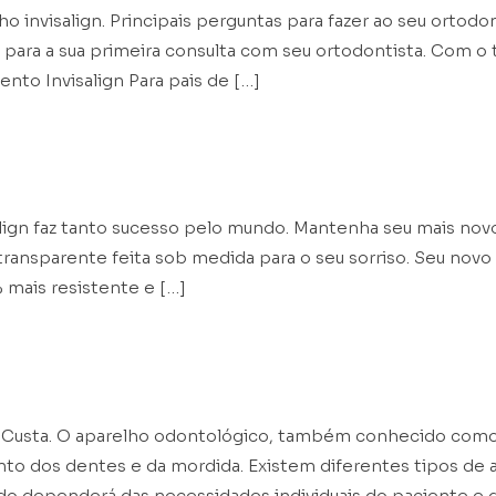
o invisalign. Principais perguntas para fazer ao seu ortodo
s para a sua primeira consulta com seu ortodontista. Com o
to Invisalign Para pais de […]
salign?
salign faz tanto sucesso pelo mundo. Mantenha seu mais nov
ransparente feita sob medida para o seu sorriso. Seu novo s
mais resistente e […]
ógico, Preço, Valor, Q
o Custa. O aparelho odontológico, também conhecido como 
ento dos dentes e da mordida. Existem diferentes tipos de
o dependerá das necessidades individuais do paciente e 