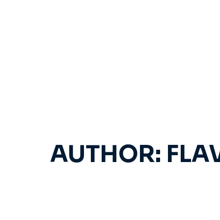
INVISALIGN
ALINHADOR
INVISÍVEL EM
BRASÍLIA
AUTHOR:
FLA
O que perguntar p