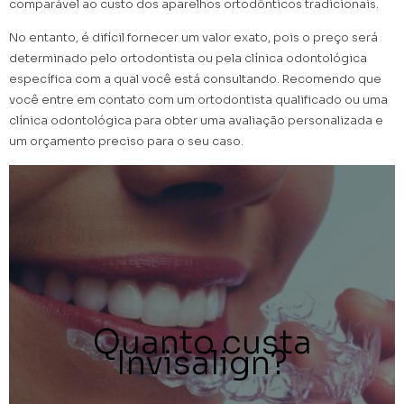
comparável ao custo dos aparelhos ortodônticos tradicionais.
No entanto, é difícil fornecer um valor exato, pois o preço será
determinado pelo ortodontista ou pela clínica odontológica
específica com a qual você está consultando. Recomendo que
você entre em contato com um ortodontista qualificado ou uma
clínica odontológica para obter uma avaliação personalizada e
um orçamento preciso para o seu caso.
Quanto custa
Invisalign?